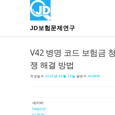
내
용
으
로
바
JD보험문제연구
로
가
기
V42 병명 코드 보험금 청
쟁 해결 방법
작성일자
2026년 03월 24일
글쓴이
ADMIN
네이버:
helperjd
·
k14970
·