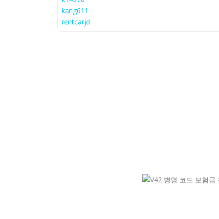
kang611
·
rentcarjd