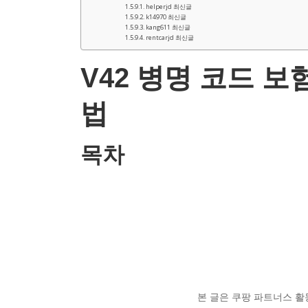
helperjd 최신글
k14970 최신글
kang611 최신글
rentcarjd 최신글
V42 병명 코드 보
법
목차
본 글은 쿠팡 파트너스 활