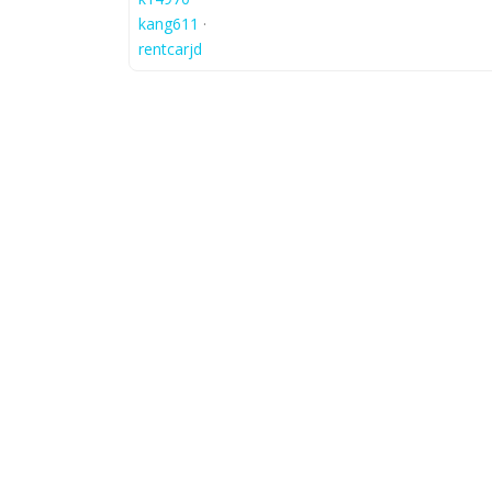
kang611
·
rentcarjd