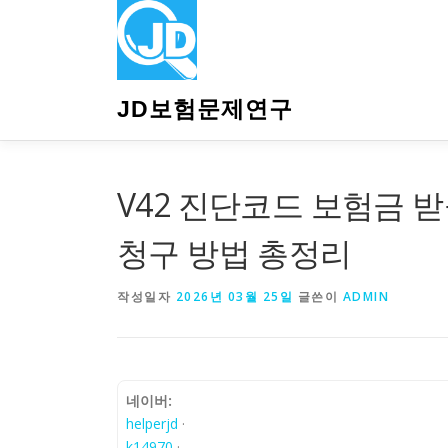
내
용
으
로
바
JD보험문제연구
로
가
기
V42 진단코드 보험금 받
청구 방법 총정리
작성일자
2026년 03월 25일
글쓴이
ADMIN
네이버:
helperjd
·
k14970
·