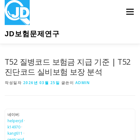
내
용
메뉴
으
로
바
JD보험문제연구
로
가
기
HOME
소개
보험관련정보
상담안내
T52 질병코드 보험금 지급 기준 | T52
진단코드 실비보험 보장 분석
작성일자
2026년 03월 25일
글쓴이
ADMIN
네이버:
helperjd
·
k14970
·
kang611
·
rentcarjd