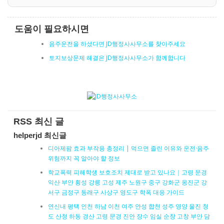
도움이 필요하시면
음주운전을 하셨다면 JD행정사사무소를 찾아주세요
토지보상문제 해결은 JD행정사사무소가 함께합니다
RSS 최신 글
helperjd 최신글
디아제팜 효과 부작용 총정리 | 먹으면 졸린 이유와 운전·음주
위험까지 꼭 알아야 할 정보
학교폭력 피해학생 보호조치 제대로 받고 있나요｜고령 문경
익산 부안 횡성 강릉 고성 제주 노원구 중구 강화군 옹진군 강
서구 금정구 동래구 사상구 영도구 학폭 대응 가이드
연신내 평택 인천 하남 이천 여주 안성 합천 성주 영양 울진 청
도 산청 하동 경산 고령 문경 진안 장수 임실 순창 고창 부안 담