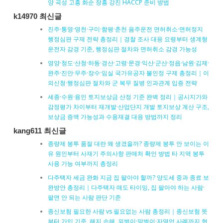
양 곡성 고흥 화순 장흥 강진 HACCP 준비 방법
k14970 최신글
진주·통영·영천·구미·함평·춘천 음주운전 면허취소·면허정지
행정심판 구제 전략 총정리｜경찰 조사 대응 요령부터 생계형
운전자 감경 기준, 행정심판 절차와 면허취소 감경 가능성
영양·청도·산청·하동·경산·고령·문경·익산·군산·정읍·남원·김제·
완주·진안·무주·장수·임실 국가유공자 불인정 구제 총정리｜이
의신청·행정심판 절차와 군 복무 질병 인과관계 입증 전략
세종·수원·용인 토지보상금 산정 기준 완벽 정리｜공시지가와
감정평가 차이부터 재개발·산업단지 개발 토지보상 계산 구조,
보상금 증액 가능성과 수용재결 대응 방법까지 정리
kang611 최신글
종량제 봉투 품절 대란 왜 생겼을까? 종량제 봉투 안 보이는 이
유 원인부터 사재기 주의사항 판매처 확인 방법 타 지역 봉투
사용 가능 여부까지 총정리
다주택자 세금 완화 지금 집 팔아야 할까? 양도세 중과 종료 보
완방안 총정리｜다주택자 매도 타이밍, 집 팔아야 하는 사람·
팔면 안 되는 사람 판단 기준
종신보험 필요한 사람 vs 필요없는 사람 총정리｜종신보험 뜻
부터 가입 기준, 해지 손해, 외벌이·맞벌이·자영업 사례까지 현