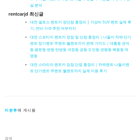
실 분석
rentcarjd 최신글
대전 셀토스 렌트카 장단점 총정리 | 가성비 SUV 렌트 실제 후
기, 연비·가격·추천 여부까지
대전 스포티지 렌트카 장점 및 단점 총정리｜나들이·차박·단기
렌트·장기렌트·주렌트·월렌트까지 완벽 가이드｜대흥동·관저
동·용문동·변동·탄방동·괴정동·궁동·도안동·관평동·복용동·덕
명동
대전 스타리아 렌트카 장점 단점 총정리｜차박렌트·나들이렌
트·단기렌트·주렌트·월렌트까지 실제 이용 후기
미분류
에 게시됨
검색