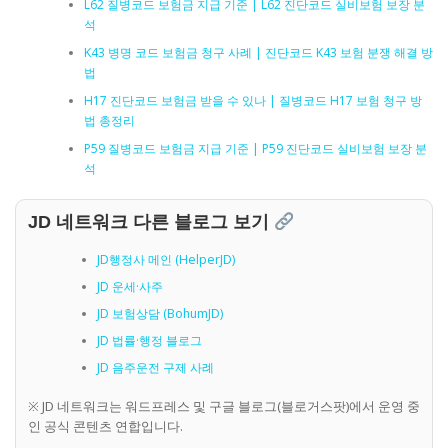
L62 질병코드 보험금 지급 기준 | L62 진단코드 실비보험 보장 분
석
K43 병명 코드 보험금 청구 사례 | 진단코드 K43 보험 분쟁 해결 방
법
H17 진단코드 보험금 받을 수 있나 | 질병코드 H17 보험 청구 방
법 총정리
P59 질병코드 보험금 지급 기준 | P59 진단코드 실비보험 보장 분
석
JD 네트워크 다른 블로그 보기
JD행정사 메인 (HelperJD)
JD 운세·사주
JD 보험상담 (BohumJD)
JD 법률·행정 블로그
JD 음주운전 구제 사례
※ JD 네트워크는 워드프레스 및 구글 블로그(블로거스팟)에서 운영 중
인 공식 콘텐츠 연합입니다.