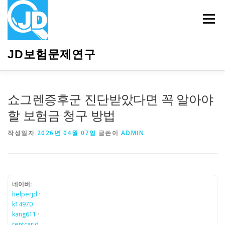
내
용
메뉴
으
로
바
JD보험문제연구
로
가
기
HOME
소개
보험관련정보
상담안내
쇼그렌증후군 진단받았다면 꼭 알아야
할 보험금 청구 방법
작성일자
2026년 04월 07일
글쓴이
ADMIN
네이버:
helperjd
·
k14970
·
kang611
·
rentcarjd