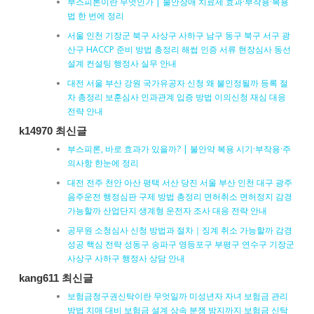
부스피론이란 무엇인가 | 불안장애 치료제 효과·부작용·복용
법 한 번에 정리
서울 인천 기장군 북구 사상구 사하구 남구 동구 북구 서구 광
산구 HACCP 준비 방법 총정리 해썹 인증 서류 현장심사 동선
설계 컨설팅 행정사 실무 안내
대전 서울 부산 강원 국가유공자 신청 왜 불인정될까 등록 절
차 총정리 보훈심사 인과관계 입증 방법 이의신청 재심 대응
전략 안내
k14970 최신글
부스피론, 바로 효과가 있을까? | 불안약 복용 시기·부작용·주
의사항 한눈에 정리
대전 전주 천안 아산 평택 서산 당진 서울 부산 인천 대구 광주
음주운전 행정심판 구제 방법 총정리 면허취소 면허정지 감경
가능할까 산업단지 생계형 운전자 조사 대응 전략 안내
공무원 소청심사 신청 방법과 절차｜징계 취소 가능할까 감경
성공 핵심 전략 성동구 송파구 영등포구 부평구 연수구 기장군
사상구 사하구 행정사 상담 안내
kang611 최신글
보험금청구권신탁이란 무엇일까 미성년자 자녀 보험금 관리
방법 치매 대비 보험금 설계 상속 분쟁 방지까지 보험금 신탁