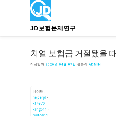
내
용
으
로
바
JD보험문제연구
로
가
기
치열 보험금 거절됐을 때
작성일자
2026년 04월 07일
글쓴이
ADMIN
네이버:
helperjd
·
k14970
·
kang611
·
rentcarjd