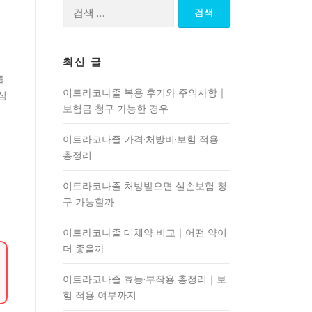
검
색:
최신 글
를
이트라코나졸 복용 후기와 주의사항｜
심
보험금 청구 가능한 경우
이트라코나졸 가격·처방비·보험 적용
총정리
에
이트라코나졸 처방받으면 실손보험 청
구 가능할까
이트라코나졸 대체약 비교｜어떤 약이
더 좋을까
이트라코나졸 효능·부작용 총정리｜보
험 적용 여부까지