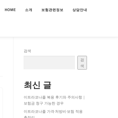
HOME
소개
보험관련정보
상담안내
검색
검
색
최신 글
이트라코나졸 복용 후기와 주의사항｜
보험금 청구 가능한 경우
이트라코나졸 가격·처방비·보험 적용
총정리