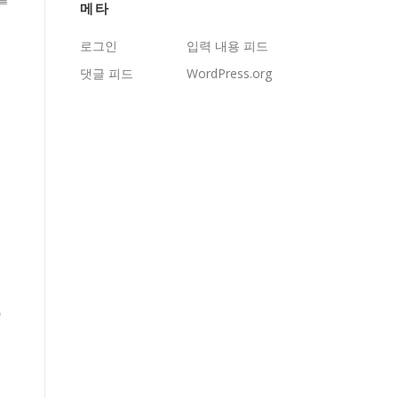
메타
로그인
입력 내용 피드
댓글 피드
WordPress.org
습
습
씨