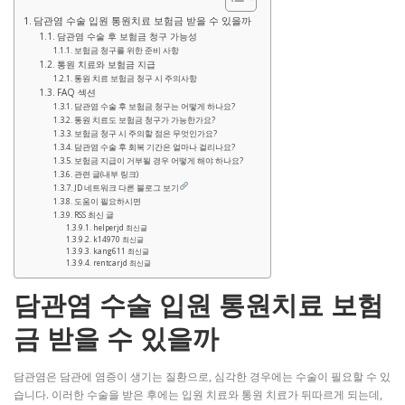
담관염 수술 입원 통원치료 보험금 받을 수 있을까
담관염 수술 후 보험금 청구 가능성
보험금 청구를 위한 준비 사항
통원 치료와 보험금 지급
통원 치료 보험금 청구 시 주의사항
FAQ 섹션
담관염 수술 후 보험금 청구는 어떻게 하나요?
통원 치료도 보험금 청구가 가능한가요?
보험금 청구 시 주의할 점은 무엇인가요?
담관염 수술 후 회복 기간은 얼마나 걸리나요?
보험금 지급이 거부될 경우 어떻게 해야 하나요?
관련 글(내부 링크)
JD 네트워크 다른 블로그 보기
도움이 필요하시면
RSS 최신 글
helperjd 최신글
k14970 최신글
kang611 최신글
rentcarjd 최신글
담관염 수술 입원 통원치료 보험
금 받을 수 있을까
담관염은 담관에 염증이 생기는 질환으로, 심각한 경우에는 수술이 필요할 수 있
습니다. 이러한 수술을 받은 후에는 입원 치료와 통원 치료가 뒤따르게 되는데,