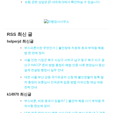
보험 관련 상담은 JD 네트워크에서 확인하실 수 있습니다
RSS 최신 글
helperjd 최신글
부스피론이란 무엇인가 | 불안장애 치료제 효과·부작용·복용
법 한 번에 정리
서울 인천 기장군 북구 사상구 사하구 남구 동구 북구 서구 광
산구 HACCP 준비 방법 총정리 해썹 인증 서류 현장심사 동선
설계 컨설팅 행정사 실무 안내
대전 서울 부산 강원 국가유공자 신청 왜 불인정될까 등록 절
차 총정리 보훈심사 인과관계 입증 방법 이의신청 재심 대응
전략 안내
k14970 최신글
부스피론, 바로 효과가 있을까? | 불안약 복용 시기·부작용·주
의사항 한눈에 정리
대전 전주 천안 아산 평택 서산 당진 서울 부산 인천 대구 광주