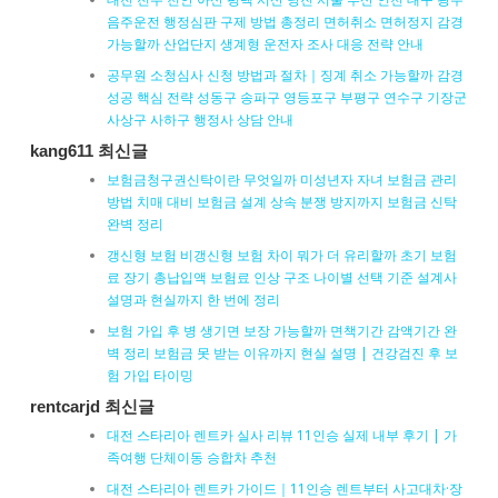
음주운전 행정심판 구제 방법 총정리 면허취소 면허정지 감경
가능할까 산업단지 생계형 운전자 조사 대응 전략 안내
공무원 소청심사 신청 방법과 절차｜징계 취소 가능할까 감경
성공 핵심 전략 성동구 송파구 영등포구 부평구 연수구 기장군
사상구 사하구 행정사 상담 안내
kang611 최신글
보험금청구권신탁이란 무엇일까 미성년자 자녀 보험금 관리
방법 치매 대비 보험금 설계 상속 분쟁 방지까지 보험금 신탁
완벽 정리
갱신형 보험 비갱신형 보험 차이 뭐가 더 유리할까 초기 보험
료 장기 총납입액 보험료 인상 구조 나이별 선택 기준 설계사
설명과 현실까지 한 번에 정리
보험 가입 후 병 생기면 보장 가능할까 면책기간 감액기간 완
벽 정리 보험금 못 받는 이유까지 현실 설명 | 건강검진 후 보
험 가입 타이밍
rentcarjd 최신글
대전 스타리아 렌트카 실사 리뷰 11인승 실제 내부 후기 | 가
족여행 단체이동 승합차 추천
대전 스타리아 렌트카 가이드｜11인승 렌트부터 사고대차·장