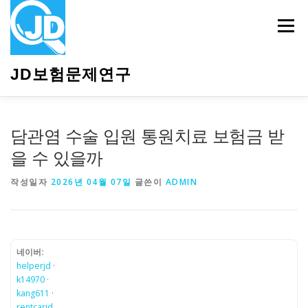
내
용
메뉴
으
로
바
JD보험문제연구
로
가
기
HOME
소개
보험관련정보
상담안내
담관염 수술 입원 통원치료 보험금 받
을 수 있을까
작성일자
2026년 04월 07일
글쓴이
ADMIN
네이버:
helperjd
·
k14970
·
kang611
·
rentcarjd