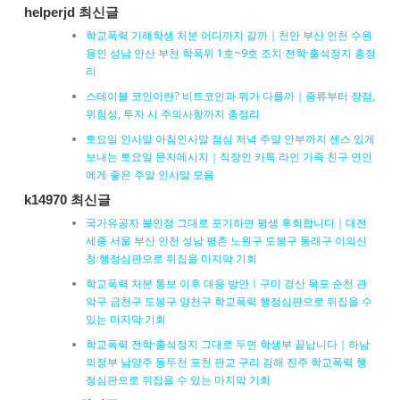
helperjd 최신글
학교폭력 가해학생 처분 어디까지 갈까｜천안 부산 인천 수원
용인 성남 안산 부천 학폭위 1호~9호 조치·전학·출석정지 총정
리
스테이블 코인이란? 비트코인과 뭐가 다를까｜종류부터 장점,
위험성, 투자 시 주의사항까지 총정리
토요일 인사말 아침인사말 점심 저녁 주말 안부까지 센스 있게
보내는 토요일 문자메시지｜직장인 카톡 라인 가족 친구 연인
에게 좋은 주말 인사말 모음
k14970 최신글
국가유공자 불인정 그대로 포기하면 평생 후회합니다｜대전
세종 서울 부산 인천 성남 평촌 노원구 도봉구 동래구 이의신
청·행정심판으로 뒤집을 마지막 기회
학교폭력 처분 통보 이후 대응 방안ㅣ구미 경산 목포 순천 관
악구 금천구 도봉구 양천구 학교폭력 행정심판으로 뒤집을 수
있는 마지막 기회
학교폭력 전학·출석정지 그대로 두면 학생부 끝납니다｜하남
의정부 남양주 동두천 포천 판교 구리 김해 진주 학교폭력 행
정심판으로 뒤집을 수 있는 마지막 기회