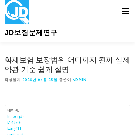
내
용
메뉴
으
로
바
JD보험문제연구
로
가
기
HOME
소개
보험관련정보
상담안내
화재보험 보장범위 어디까지 될까 실제
약관 기준 쉽게 설명
작성일자
2026년 04월 25일
글쓴이
ADMIN
네이버:
helperjd
·
k14970
·
kang611
·
rentcarjd