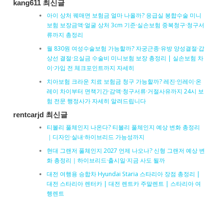
kang611 최신글
아이 상처 꿰매면 보험금 얼마 나올까? 응급실 봉합수술 미니
보험 보장금액·얼굴 상처 3cm 기준·실손보험 중복청구·청구서
류까지 총정리
월 830원 여성수술보험 가능할까? 자궁근종·유방 양성결절·갑
상선 결절·요실금 수술비 미니보험 보장 총정리 | 실손보험 차
이·가입 전 체크포인트까지 자세히
치아보험 크라운 치료 보험금 청구 가능할까? 레진·인레이·온
레이 차이부터 면책기간·감액·청구서류·거절사유까지 24시 보
험 전문 행정사가 자세히 알려드립니다
rentcarjd 최신글
티볼리 풀체인지 나온다? 티볼리 풀체인지 예상 변화 총정리
｜디자인·실내·하이브리드 가능성까지
현대 그랜저 풀체인지 2027 언제 나오나? 신형 그랜저 예상 변
화 총정리｜하이브리드·출시일·지금 사도 될까
대전 여행용 승합차 Hyundai Staria 스타리아 장점 총정리 |
대전 스타리아 렌터카 | 대전 렌트카 주말렌트 | 스타리아 여
행렌트