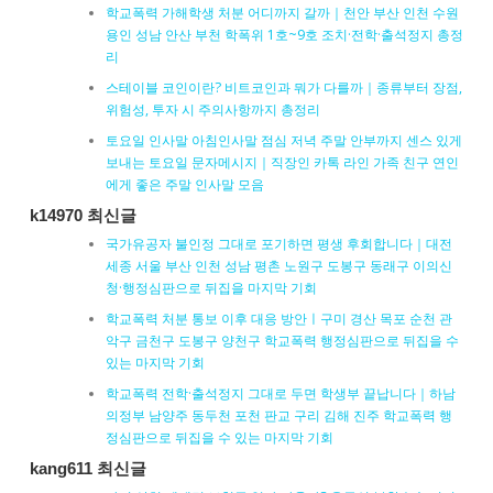
학교폭력 가해학생 처분 어디까지 갈까｜천안 부산 인천 수원
용인 성남 안산 부천 학폭위 1호~9호 조치·전학·출석정지 총정
리
스테이블 코인이란? 비트코인과 뭐가 다를까｜종류부터 장점,
위험성, 투자 시 주의사항까지 총정리
토요일 인사말 아침인사말 점심 저녁 주말 안부까지 센스 있게
보내는 토요일 문자메시지｜직장인 카톡 라인 가족 친구 연인
에게 좋은 주말 인사말 모음
k14970 최신글
국가유공자 불인정 그대로 포기하면 평생 후회합니다｜대전
세종 서울 부산 인천 성남 평촌 노원구 도봉구 동래구 이의신
청·행정심판으로 뒤집을 마지막 기회
학교폭력 처분 통보 이후 대응 방안ㅣ구미 경산 목포 순천 관
악구 금천구 도봉구 양천구 학교폭력 행정심판으로 뒤집을 수
있는 마지막 기회
학교폭력 전학·출석정지 그대로 두면 학생부 끝납니다｜하남
의정부 남양주 동두천 포천 판교 구리 김해 진주 학교폭력 행
정심판으로 뒤집을 수 있는 마지막 기회
kang611 최신글