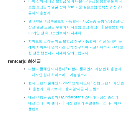
아이 상처 꿰매면 보험금 얼마 나올까? 응급실 봉합수술 미니
보험 보장금액·얼굴 상처 3cm 기준·실손보험 중복청구·청구서
류까지 총정리
월 830원 여성수술보험 가능할까? 자궁근종·유방 양성결절·갑
상선 결절·요실금 수술비 미니보험 보장 총정리 | 실손보험 차
이·가입 전 체크포인트까지 자세히
치아보험 크라운 치료 보험금 청구 가능할까? 레진·인레이·온
레이 차이부터 면책기간·감액·청구서류·거절사유까지 24시 보
험 전문 행정사가 자세히 알려드립니다
rentcarjd 최신글
티볼리 풀체인지 나온다? 티볼리 풀체인지 예상 변화 총정리
｜디자인·실내·하이브리드 가능성까지
현대 그랜저 풀체인지 2027 언제 나오나? 신형 그랜저 예상 변
화 총정리｜하이브리드·출시일·지금 사도 될까
대전 여행용 승합차 Hyundai Staria 스타리아 장점 총정리 |
대전 스타리아 렌터카 | 대전 렌트카 주말렌트 | 스타리아 여
행렌트