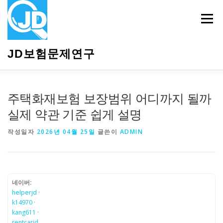
내
용
메뉴
으
로
바
JD보험문제연구
로
가
기
HOME
소개
보험관련정보
상담안내
주택화재보험 보장범위 어디까지 될까
실제 약관 기준 쉽게 설명
작성일자
2026년 04월 25일
글쓴이
ADMIN
네이버:
helperjd
·
k14970
·
kang611
·
rentcarjd