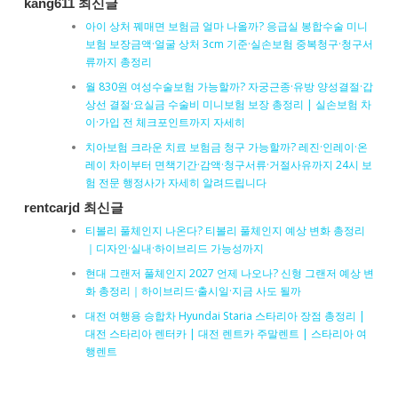
kang611 최신글
아이 상처 꿰매면 보험금 얼마 나올까? 응급실 봉합수술 미니
보험 보장금액·얼굴 상처 3cm 기준·실손보험 중복청구·청구서
류까지 총정리
월 830원 여성수술보험 가능할까? 자궁근종·유방 양성결절·갑
상선 결절·요실금 수술비 미니보험 보장 총정리 | 실손보험 차
이·가입 전 체크포인트까지 자세히
치아보험 크라운 치료 보험금 청구 가능할까? 레진·인레이·온
레이 차이부터 면책기간·감액·청구서류·거절사유까지 24시 보
험 전문 행정사가 자세히 알려드립니다
rentcarjd 최신글
티볼리 풀체인지 나온다? 티볼리 풀체인지 예상 변화 총정리
｜디자인·실내·하이브리드 가능성까지
현대 그랜저 풀체인지 2027 언제 나오나? 신형 그랜저 예상 변
화 총정리｜하이브리드·출시일·지금 사도 될까
대전 여행용 승합차 Hyundai Staria 스타리아 장점 총정리 |
대전 스타리아 렌터카 | 대전 렌트카 주말렌트 | 스타리아 여
행렌트