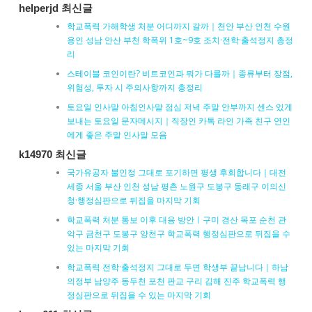
helperjd 최신글
학교폭력 가해학생 처분 어디까지 갈까｜천안 부산 인천 수원
용인 성남 안산 부천 학폭위 1호~9호 조치·전학·출석정지 총정
리
스테이블 코인이란? 비트코인과 뭐가 다를까｜종류부터 장점,
위험성, 투자 시 주의사항까지 총정리
토요일 인사말 아침인사말 점심 저녁 주말 안부까지 센스 있게
보내는 토요일 문자메시지｜직장인 카톡 라인 가족 친구 연인
에게 좋은 주말 인사말 모음
k14970 최신글
국가유공자 불인정 그대로 포기하면 평생 후회합니다｜대전
세종 서울 부산 인천 성남 평촌 노원구 도봉구 동래구 이의신
청·행정심판으로 뒤집을 마지막 기회
학교폭력 처분 통보 이후 대응 방안ㅣ구미 경산 목포 순천 관
악구 금천구 도봉구 양천구 학교폭력 행정심판으로 뒤집을 수
있는 마지막 기회
학교폭력 전학·출석정지 그대로 두면 학생부 끝납니다｜하남
의정부 남양주 동두천 포천 판교 구리 김해 진주 학교폭력 행
정심판으로 뒤집을 수 있는 마지막 기회