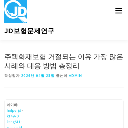
내
용
메뉴
으
로
바
JD보험문제연구
로
가
기
HOME
소개
보험관련정보
상담안내
주택화재보험 거절되는 이유 가장 많은
사례와 대응 방법 총정리
작성일자
2026년 04월 25일
글쓴이
ADMIN
네이버:
helperjd
·
k14970
·
kang611
·
rentcarjd