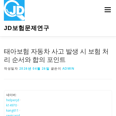
내
용
메뉴
으
로
바
JD보험문제연구
로
가
기
HOME
소개
보험관련정보
상담안내
태아보험 자동차 사고 발생 시 보험 처
리 순서와 합의 포인트
작성일자
2026년 04월 26일
글쓴이
ADMIN
네이버:
helperjd
·
k14970
·
kang611
·
rentcarjd