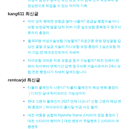
정심판으로 뒤집을 수 있는 마지막 기회
kang611 최신글
아이 상처 꿰매면 보험금 얼마 나올까? 응급실 봉합수술 미니
보험 보장금액·얼굴 상처 3cm 기준·실손보험 중복청구·청구서
류까지 총정리
월 830원 여성수술보험 가능할까? 자궁근종·유방 양성결절·갑
상선 결절·요실금 수술비 미니보험 보장 총정리 | 실손보험 차
이·가입 전 체크포인트까지 자세히
치아보험 크라운 치료 보험금 청구 가능할까? 레진·인레이·온
레이 차이부터 면책기간·감액·청구서류·거절사유까지 24시 보
험 전문 행정사가 자세히 알려드립니다
rentcarjd 최신글
티볼리 풀체인지 나온다? 티볼리 풀체인지 예상 변화 총정리
｜디자인·실내·하이브리드 가능성까지
현대 그랜저 풀체인지 2027 언제 나오나? 신형 그랜저 예상 변
화 총정리｜하이브리드·출시일·지금 사도 될까
대전 여행용 승합차 Hyundai Staria 스타리아 장점 총정리 |
대전 스타리아 렌터카 | 대전 렌트카 주말렌트 | 스타리아 여
행렌트