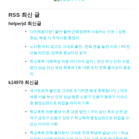
RSS 최신 글
helperjd 최신글
디아제팜이란? 불안·불면·근육경련에 사용하는 이유｜성분,
효능, 복용 시 주의사항 총정리
노시환 머리 맞고도 그대로 출전…한화 팬들 놀란 이유｜NC전
선발 라인업, 강백호 중심타선 공개
학교폭력 가해학생 처분 어디까지 갈까｜천안 부산 인천 수원
용인 성남 안산 부천 학폭위 1호~9호 조치·전학·출석정지 총정
리
k14970 최신글
국가유공자 불인정 그대로 포기하면 평생 후회합니다｜대전
세종 서울 부산 인천 성남 평촌 노원구 도봉구 동래구 이의신
청·행정심판으로 뒤집을 마지막 기회
학교폭력 처분 통보 이후 대응 방안ㅣ구미 경산 목포 순천 관
악구 금천구 도봉구 양천구 학교폭력 행정심판으로 뒤집을 수
있는 마지막 기회
학교폭력 전학·출석정지 그대로 두면 학생부 끝납니다｜하남
의정부 남양주 동두천 포천 판교 구리 김해 진주 학교폭력 행