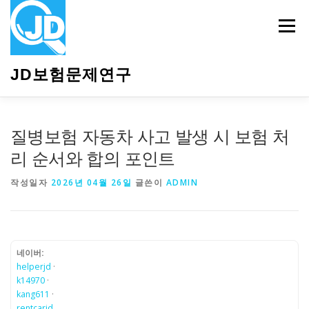
내
용
메뉴
으
로
바
JD보험문제연구
로
가
기
HOME
소개
보험관련정보
상담안내
질병보험 자동차 사고 발생 시 보험 처
리 순서와 합의 포인트
작성일자
2026년 04월 26일
글쓴이
ADMIN
네이버:
helperjd
·
k14970
·
kang611
·
rentcarjd