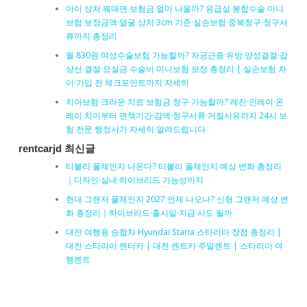
아이 상처 꿰매면 보험금 얼마 나올까? 응급실 봉합수술 미니
보험 보장금액·얼굴 상처 3cm 기준·실손보험 중복청구·청구서
류까지 총정리
월 830원 여성수술보험 가능할까? 자궁근종·유방 양성결절·갑
상선 결절·요실금 수술비 미니보험 보장 총정리 | 실손보험 차
이·가입 전 체크포인트까지 자세히
치아보험 크라운 치료 보험금 청구 가능할까? 레진·인레이·온
레이 차이부터 면책기간·감액·청구서류·거절사유까지 24시 보
험 전문 행정사가 자세히 알려드립니다
rentcarjd 최신글
티볼리 풀체인지 나온다? 티볼리 풀체인지 예상 변화 총정리
｜디자인·실내·하이브리드 가능성까지
현대 그랜저 풀체인지 2027 언제 나오나? 신형 그랜저 예상 변
화 총정리｜하이브리드·출시일·지금 사도 될까
대전 여행용 승합차 Hyundai Staria 스타리아 장점 총정리 |
대전 스타리아 렌터카 | 대전 렌트카 주말렌트 | 스타리아 여
행렌트