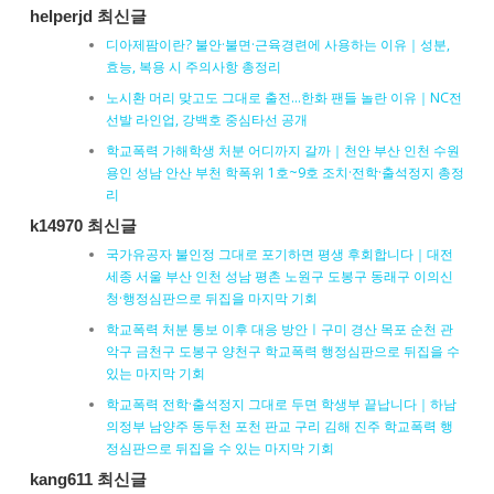
helperjd 최신글
디아제팜이란? 불안·불면·근육경련에 사용하는 이유｜성분,
효능, 복용 시 주의사항 총정리
노시환 머리 맞고도 그대로 출전…한화 팬들 놀란 이유｜NC전
선발 라인업, 강백호 중심타선 공개
학교폭력 가해학생 처분 어디까지 갈까｜천안 부산 인천 수원
용인 성남 안산 부천 학폭위 1호~9호 조치·전학·출석정지 총정
리
k14970 최신글
국가유공자 불인정 그대로 포기하면 평생 후회합니다｜대전
세종 서울 부산 인천 성남 평촌 노원구 도봉구 동래구 이의신
청·행정심판으로 뒤집을 마지막 기회
학교폭력 처분 통보 이후 대응 방안ㅣ구미 경산 목포 순천 관
악구 금천구 도봉구 양천구 학교폭력 행정심판으로 뒤집을 수
있는 마지막 기회
학교폭력 전학·출석정지 그대로 두면 학생부 끝납니다｜하남
의정부 남양주 동두천 포천 판교 구리 김해 진주 학교폭력 행
정심판으로 뒤집을 수 있는 마지막 기회
kang611 최신글