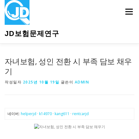
내
용
메뉴
으
로
바
JD보험문제연구
로
가
기
HOME
소개
보험관련정보
상담안내
자녀보험, 성인 전환 시 부족 담보 채우
기
작성일자
2025년 10월 19일
글쓴이
ADMIN
네이버:
helperjd
·
k14970
·
kang611
·
rentcarjd