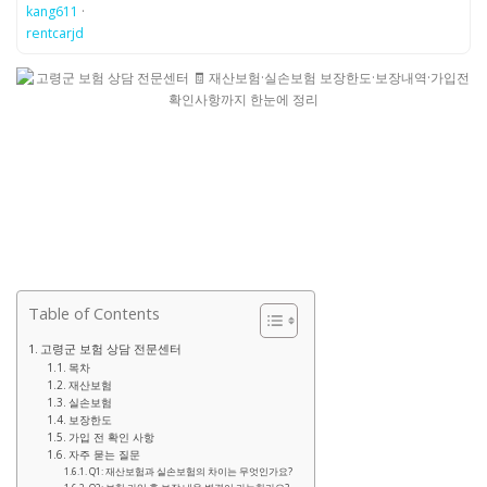
kang611
·
rentcarjd
Table of Contents
고령군 보험 상담 전문센터
목차
재산보험
실손보험
보장한도
가입 전 확인 사항
자주 묻는 질문
Q1: 재산보험과 실손보험의 차이는 무엇인가요?