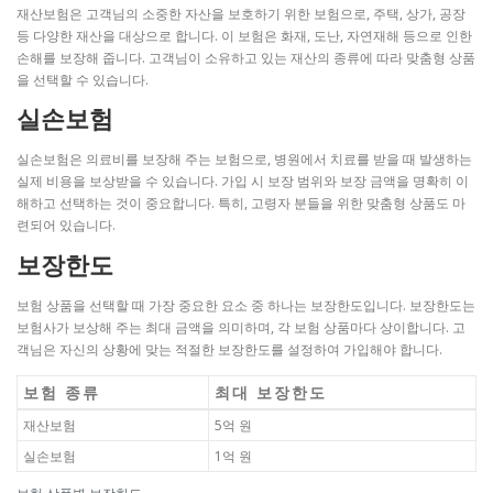
재산보험은 고객님의 소중한 자산을 보호하기 위한 보험으로, 주택, 상가, 공장
등 다양한 재산을 대상으로 합니다. 이 보험은 화재, 도난, 자연재해 등으로 인한
손해를 보장해 줍니다. 고객님이 소유하고 있는 재산의 종류에 따라 맞춤형 상품
을 선택할 수 있습니다.
실손보험
실손보험은 의료비를 보장해 주는 보험으로, 병원에서 치료를 받을 때 발생하는
실제 비용을 보상받을 수 있습니다. 가입 시 보장 범위와 보장 금액을 명확히 이
해하고 선택하는 것이 중요합니다. 특히, 고령자 분들을 위한 맞춤형 상품도 마
련되어 있습니다.
보장한도
보험 상품을 선택할 때 가장 중요한 요소 중 하나는 보장한도입니다. 보장한도는
보험사가 보상해 주는 최대 금액을 의미하며, 각 보험 상품마다 상이합니다. 고
객님은 자신의 상황에 맞는 적절한 보장한도를 설정하여 가입해야 합니다.
보험 종류
최대 보장한도
재산보험
5억 원
실손보험
1억 원