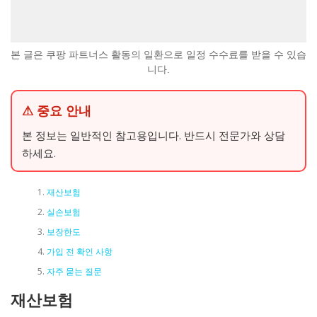
본 글은 쿠팡 파트너스 활동의 일환으로 일정 수수료를 받을 수 있습
니다.
⚠ 중요 안내
본 정보는 일반적인 참고용입니다. 반드시 전문가와 상담
하세요.
재산보험
실손보험
보장한도
가입 전 확인 사항
자주 묻는 질문
재산보험