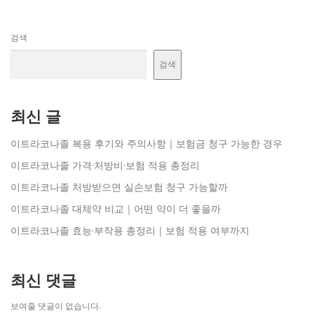
검색
검색
최신 글
이트라코나졸 복용 후기와 주의사항｜보험금 청구 가능한 경우
이트라코나졸 가격·처방비·보험 적용 총정리
이트라코나졸 처방받으면 실손보험 청구 가능할까
이트라코나졸 대체약 비교｜어떤 약이 더 좋을까
이트라코나졸 효능·부작용 총정리｜보험 적용 여부까지
최신 댓글
보여줄 댓글이 없습니다.