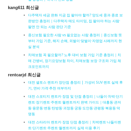
kang611 최신글
다주택자 세금 완화 지금 집 팔아야 할까? 양도세 중과 종료 보
완방안 총정리｜다주택자 매도 타이밍, 집 팔아야 하는 사람·
팔면 안 되는 사람 판단 기준
종신보험 필요한 사람 vs 필요없는 사람 총정리｜종신보험 뜻
부터 가입 기준, 해지 손해, 외벌이·맞벌이·자영업 사례까지 현
실 분석
치매보험 꼭 필요할까? 노후 대비 보험 가입 기준 총정리｜치
매 간병비, 장기요양보험 차이, 치매보험 보장 구조와 가입 체
크포인트까지
rentcarjd 최신글
대전 셀토스 렌트카 장단점 총정리 | 가성비 SUV 렌트 실제 후
기, 연비·가격·추천 여부까지
대전 스포티지 렌트카 장점 및 단점 총정리｜나들이·차박·단기
렌트·장기렌트·주렌트·월렌트까지 완벽 가이드｜대흥동·관저
동·용문동·변동·탄방동·괴정동·궁동·도안동·관평동·복용동·덕
명동
대전 스타리아 렌트카 장점 단점 총정리｜차박렌트·나들이렌
트·단기렌트·주렌트·월렌트까지 실제 이용 후기