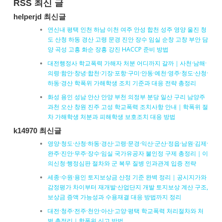
RSS 최신 글
helperjd 최신글
연신내 평택 인천 하남 이천 여주 안성 합천 성주 영양 울진 청
도 산청 하동 경산 고령 문경 진안 장수 임실 순창 고창 부안 담
양 곡성 고흥 화순 장흥 강진 HACCP 준비 방법
대전행정사 학교폭력 가해자 처분 어디까지 갈까｜사천·남해·
의령·함안·창녕·합천·기장·포항·구미·안동·예천·영주·청도·산청·
하동·경산 학폭위 가해학생 조치 기준과 대응 전략 총정리
화성 용인 성남 안산 안양 부천 의정부 분당 일산 구리 남양주
과천 오산 창원 진주 고성 학교폭력 조치사항 안내｜학폭위 절
차 가해학생 처분과 피해학생 보호조치 대응 방법
k14970 최신글
영양·청도·산청·하동·경산·고령·문경·익산·군산·정읍·남원·김제·
완주·진안·무주·장수·임실 국가유공자 불인정 구제 총정리｜이
의신청·행정심판 절차와 군 복무 질병 인과관계 입증 전략
세종·수원·용인 토지보상금 산정 기준 완벽 정리｜공시지가와
감정평가 차이부터 재개발·산업단지 개발 토지보상 계산 구조,
보상금 증액 가능성과 수용재결 대응 방법까지 정리
대전·청주·전주·천안·아산·고양·평택 학교폭력 처리절차와 처
벌 총정리｜학폭위 신고 방법