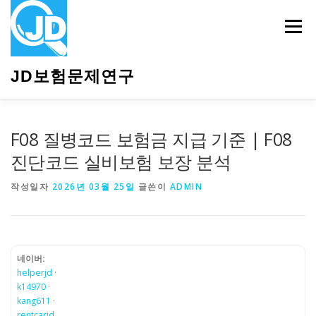
내
용
메뉴
으
로
바
JD보험문제연구
로
가
기
HOME
소개
보험관련정보
상담안내
F08 질병코드 보험금 지급 기준 | F08
진단코드 실비보험 보장 분석
작성일자
2026년 03월 25일
글쓴이
ADMIN
네이버:
helperjd
·
k14970
·
kang611
·
rentcarjd